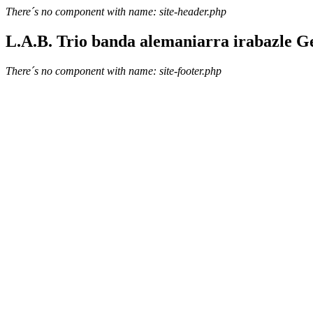
There´s no component with name: site-header.php
L.A.B. Trio banda alemaniarra irabazle G
There´s no component with name: site-footer.php