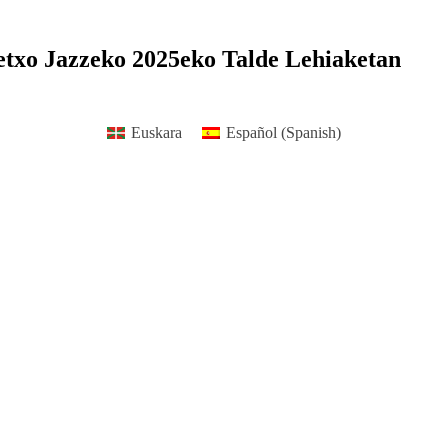
etxo Jazzeko 2025eko Talde Lehiaketan
Euskara
Español
(
Spanish
)